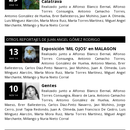
Calatrava
ENE 14
Realizado junto a Alfonso Blanco Bernal, Alfonso
Torres Consuegra, Antonio Camacho Torres,
Antonio González de Huelva, Brer Ballesteros, Javi Mohíno, Juan A. Olmeda,
Luis Mínguez Alarcón, Marta Mora Ruiz, Marta Torres Martínez, Miguel Angel
Marchante, Millango y Nuria Nieto Corral
OTROS REPORTAJES DE JUAN ANGEL GÓMEZ RODRIGO
13
Exposición 'MIL OJOS' en MALAGON
Realizado junto a Alfonso Blanco Bernal, Alfonso
Torres Consuegra, Antonio Camacho Torres,
MAY 14
Antonio González de Huelva, Antonio Maeso, Brer
Ballesteros, Carlos Díaz-Pinto Navarro, Javi Mohíno, Juan A. Olmeda, Luis
Mínguez Alarcón, Marta Mora Ruiz, Marta Torres Martínez, Miguel Angel
Marchante, Millango y Nuria Nieto Corral
10
Gentes
Realizado junto a Alfonso Blanco Bernal, Alfonso
Torres Consuegra, Álvaro de Lara, Antonio Camacho
NOV 14
Torres, Antonio González de Huelva, Antonio
Maeso, Brer Ballesteros, Carlos Díaz-Pinto Navarro, Javi Mohíno, Jorge
Cerro, José Tapia Redondo, Juan A. Olmeda, Juan Francisco De Castro, Luis
Mínguez Alarcón, Marta Mora Ruiz, Marta Torres Martínez, Miguel Angel
Marchante, Millango y Nuria Nieto Corral