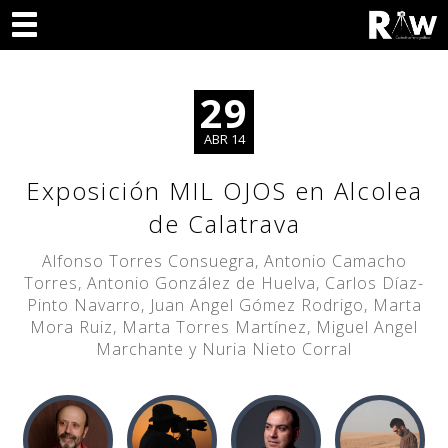
29
ABR 14
Exposición MIL OJOS en Alcolea
de Calatrava
Alfonso Torres Consuegra, Antonio Camacho
Torres, Antonio González de Huelva, Carlos Díaz-
Pinto Navarro, Juan Angel Gómez Rodrigo, Marta
Mora Ruiz, Marta Torres Martínez, Miguel Angel
Marchante y Nuria Nieto Corral