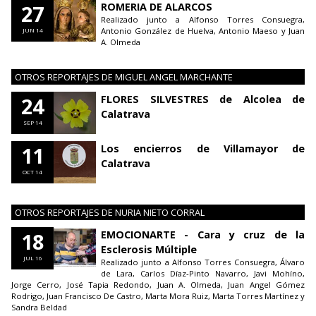
27
ROMERIA DE ALARCOS
Realizado junto a Alfonso Torres Consuegra,
Antonio González de Huelva, Antonio Maeso y Juan
JUN 14
A. Olmeda
OTROS REPORTAJES DE MIGUEL ANGEL MARCHANTE
24
FLORES SILVESTRES de Alcolea de
Calatrava
SEP 14
11
Los encierros de Villamayor de
Calatrava
OCT 14
OTROS REPORTAJES DE NURIA NIETO CORRAL
18
EMOCIONARTE - Cara y cruz de la
Esclerosis Múltiple
JUL 16
Realizado junto a Alfonso Torres Consuegra, Álvaro
de Lara, Carlos Díaz-Pinto Navarro, Javi Mohíno,
Jorge Cerro, José Tapia Redondo, Juan A. Olmeda, Juan Angel Gómez
Rodrigo, Juan Francisco De Castro, Marta Mora Ruiz, Marta Torres Martínez y
Sandra Beldad