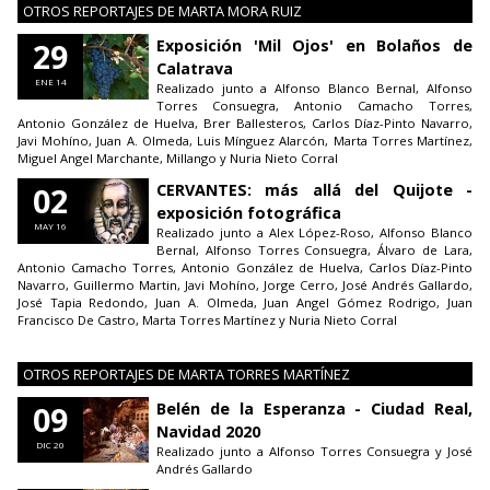
OTROS REPORTAJES DE MARTA MORA RUIZ
29
Exposición 'Mil Ojos' en Bolaños de
Calatrava
ENE 14
Realizado junto a Alfonso Blanco Bernal, Alfonso
Torres Consuegra, Antonio Camacho Torres,
Antonio González de Huelva, Brer Ballesteros, Carlos Díaz-Pinto Navarro,
Javi Mohíno, Juan A. Olmeda, Luis Mínguez Alarcón, Marta Torres Martínez,
Miguel Angel Marchante, Millango y Nuria Nieto Corral
02
CERVANTES: más allá del Quijote -
exposición fotográfica
MAY 16
Realizado junto a Alex López-Roso, Alfonso Blanco
Bernal, Alfonso Torres Consuegra, Álvaro de Lara,
Antonio Camacho Torres, Antonio González de Huelva, Carlos Díaz-Pinto
Navarro, Guillermo Martin, Javi Mohíno, Jorge Cerro, José Andrés Gallardo,
José Tapia Redondo, Juan A. Olmeda, Juan Angel Gómez Rodrigo, Juan
Francisco De Castro, Marta Torres Martínez y Nuria Nieto Corral
OTROS REPORTAJES DE MARTA TORRES MARTÍNEZ
09
Belén de la Esperanza - Ciudad Real,
Navidad 2020
DIC 20
Realizado junto a Alfonso Torres Consuegra y José
Andrés Gallardo