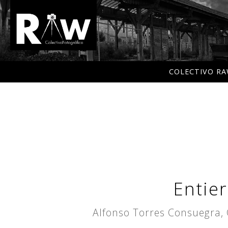
COLECTIVO R
Entier
Alfonso Torres Consuegra, 