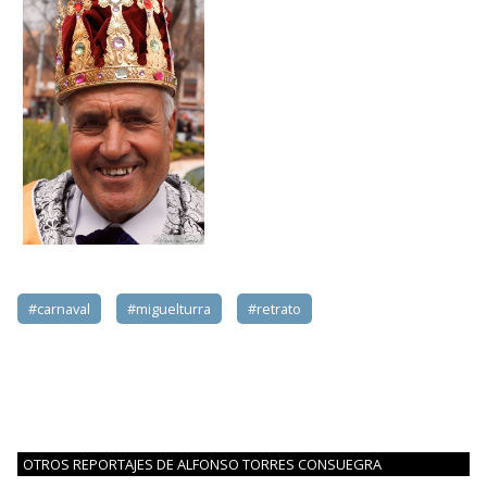
#carnaval
#miguelturra
#retrato
OTROS REPORTAJES DE ALFONSO TORRES CONSUEGRA