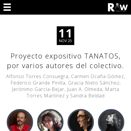
11
NOV 25
Proyecto expositivo TANATOS,
por varios autores del colectivo.
Alfonso Torres Consuegra, Carmen Ocaña Gómez,
Federico Grande Pinilla, Gracia Nieto Sánchez,
Jerónimo García-Bejar, Juan A. Olmeda, Marta
Torres Martínez y Sandra Beldad